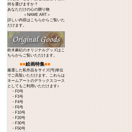
何を選びますか？
あなただけの心の贈り物
＜NAME ART＞
詳しい内容はこちらからご覧いた
だけます。
鈴木麻紀のオリジナルグッズはこ
ちらからご覧いただけます。
■■
絵画特集
■■
厳選した私作品をサイズ(号)単位
でご高覧いただけます。これらは
ネームアート
のデラックスコース
としてもご利用いただけます♪
・
F0号
・
F3号
・
F4号
・
F6号
・
F10号
・
F20号
・
F30号
・
F50号