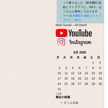
って参りました「鈴木麻紀 油
絵とリトグラフと…Vol:1」は
こちらに保存しております
⇒⇒
鈴木麻紀の油絵とリトグ
ラフと…Vol.1
Maki Suzuki – Art island
8月 2026
月
火
水
木
金
土
日
1
2
3
4
5
6
7
8
9
10
11
12
13
14
15
16
17
18
19
20
21
22
23
24
25
26
27
28
29
30
31
« 4月
最近の投稿
さくら大会