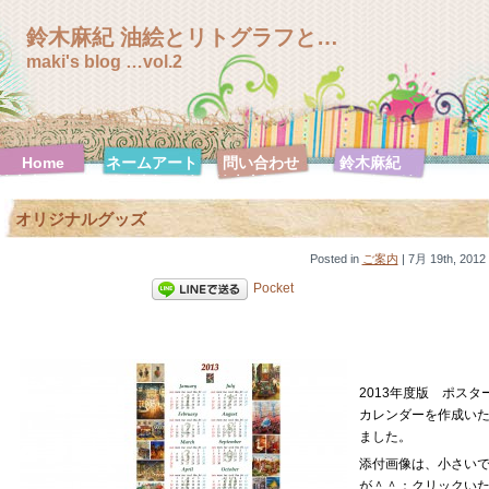
鈴木麻紀 油絵とリトグラフと…
maki's blog …vol.2
Home
ネームアート
問い合わせ
鈴木麻紀
鈴木麻紀 絵
鈴木麻紀 絵
鈴木麻紀 絵
鈴木麻紀 絵
画特集
画特集【F0
画特集
画特集【F10
オリジナルグッズ
号シリーズ】
【F100号シ
号シリーズ】
リーズ】
鈴木麻紀 絵
Posted in
画特集
ご案内
| 7月 19th, 2012
【F120号シ
Pocket
リーズ】
鈴木麻紀 絵
鈴木麻紀 絵
鈴木麻紀 絵
鈴木麻紀 絵
画特集【F20
画特集【F30
画特集【F3
画特集【F4
号シリーズ】
号シリーズ】
号シリーズ】
号シリーズ】
鈴木麻紀 絵
鈴木麻紀 絵
鈴木麻紀 絵
鈴木麻紀 絵
2013年度版 ポスタ
画特集【F50
画特集【F6
画特集【SM
画特集【ハガ
カレンダーを作成い
号シリーズ】
号シリーズ】
号シリーズ】
キ号シリー
ズ】
ました。
添付画像は、小さい
が＾＾：クリックい