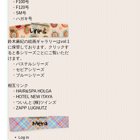
・
F100号
・
F120号
・
SM号
・
ハガキ号
鈴木麻紀の絵画ギャラリーはvol:1
に保管しております。クリックす
ると各シリーズごとにご覧いただ
けます。
・
パステルシリーズ
・
セピアシリーズ
・
ブルーシリーズ
相互リンク
・
HAIR&SPA HOLGA
・
HOTEL NEW ITAYA
・
ついんと:(株)ツインズ
・
ZAPP LUGNUTZ
Log in