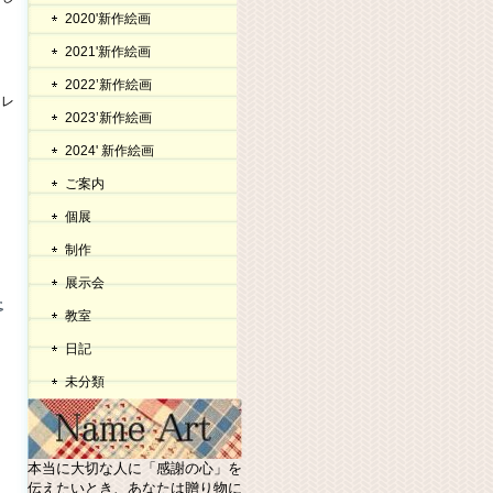
2020'新作絵画
2021'新作絵画
2022’新作絵画
カレ
2023’新作絵画
2024' 新作絵画
ご案内
個展
制作
展示会
教室
日記
未分類
本当に大切な人に「感謝の心」を
伝えたいとき、あなたは贈り物に