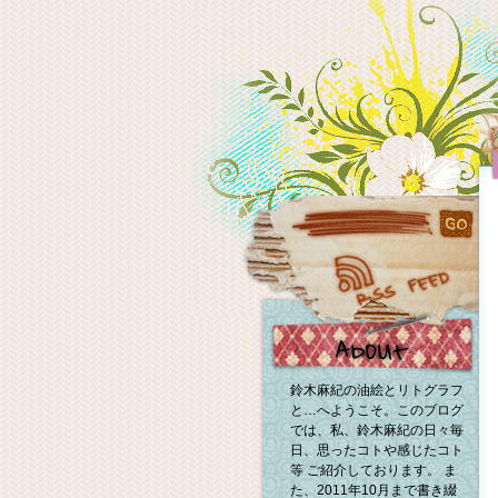
鈴木麻紀の油絵とリトグラフ
と…へようこそ。このブログ
では、私、鈴木麻紀の日々毎
日、思ったコトや感じたコト
等 ご紹介しております。 ま
た、2011年10月まで書き綴