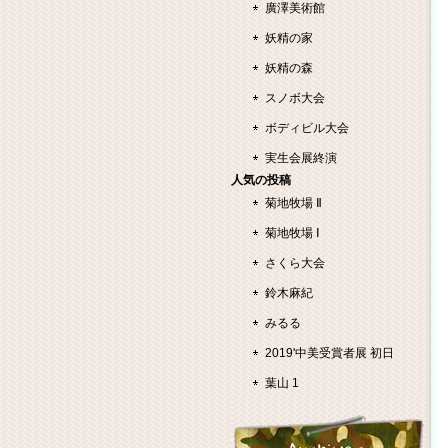
廣澤美術館
妖精の家
妖精の森
スノボ大会
ボディビル大会
実生会展終演
人気の投稿
菊地牧場 Ⅱ
菊地牧場 Ⅰ
さくら大会
鈴木麻紀
みるる
2019'中美受賞者展 初日
葉山 1