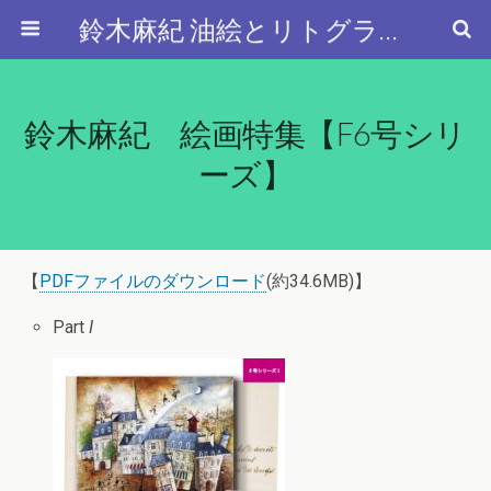
鈴木麻紀 油絵とリトグラフと…
鈴木麻紀 絵画特集【F6号シリ
ーズ】
【
PDFファイルのダウンロード
(約34.6MB)】
Part
I