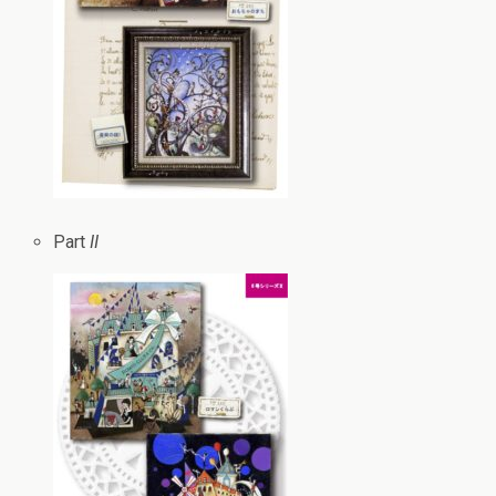
Part
II