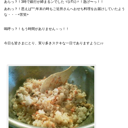
あらっ？！3時で銀行が締まるンでしたヾ(≧∇≦)〃！急げ〜っ！！
あれっ？！思えば^^;年末の時もご近所さんへおせち料理をお届けしていたよう
な・・・<苦笑>
嗚呼っ？！もう時間がありません～っ！！
今日も皆さまにとり、実り多きステキな一日でありますように♪♪