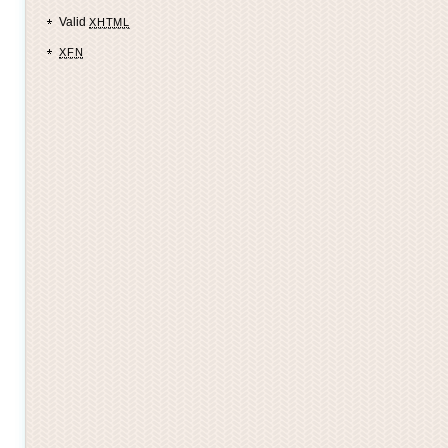
Valid
XHTML
XFN