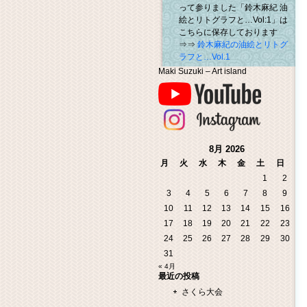
って参りました「鈴木麻紀 油
絵とリトグラフと…Vol:1」は
こちらに保存しております
⇒⇒
鈴木麻紀の油絵とリトグ
ラフと…Vol.1
Maki Suzuki – Art island
8月 2026
月
火
水
木
金
土
日
1
2
3
4
5
6
7
8
9
10
11
12
13
14
15
16
17
18
19
20
21
22
23
24
25
26
27
28
29
30
31
« 4月
最近の投稿
さくら大会