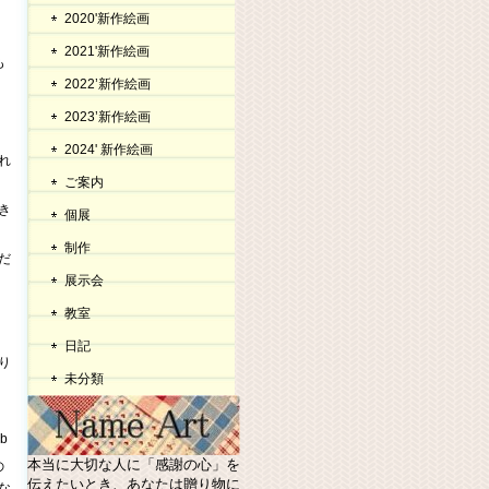
2020'新作絵画
2021'新作絵画
も
2022’新作絵画
2023’新作絵画
2024' 新作絵画
れ
ご案内
き
個展
制作
だ
展示会
教室
日記
り
未分類
b
本当に大切な人に「感謝の心」を
の
伝えたいとき、あなたは贈り物に
な