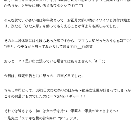
かろうか、と密かに思い考えるワタクシです(*^^*)
そんな訳で、小さい頃は毎年決まって…お正月の飾り物がイソイソと片付け始ま
り、次なる「ひな人形」を飾ってもらえることが何よりも楽しみでした。
その上…鈴木家には七段もあった訳ですから、ママも大変だったろうなぁΣ(￣◇
*)等と、今更ながら思ってみたりして居ますm(__)m苦笑
おっと…？！思い出に浸っている場合ではありませんΣ(゜д゜；)
今日は、確定申告と共に早々の…月末〆日でした。
ちらし寿司だって…3月3日のひな祭りの日から〜銀座女流展が始まってしまうか
こそのお届けものでしたのにーヾ(≧∇≦)〃ギャー！！
それでは皆さまも、特には女の子を持つご家庭＆ご家族の皆々さま方へ♪
一足先に「ステキな桃の節句を(^_^)/~~」デス。