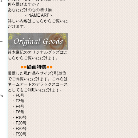
何を選びますか？
あなただけの心の贈り物
＜NAME ART＞
詳しい内容はこちらからご覧いた
だけます。
￣
鈴木麻紀のオリジナルグッズはこ
ちらからご覧いただけます。
■■
絵画特集
■■
厳選した私作品をサイズ(号)単位
でご高覧いただけます。これらは
ネームアート
のデラックスコース
としてもご利用いただけます♪
ら
・
F0号
・
F3号
・
F4号
・
F6号
・
F10号
・
F20号
・
F30号
・
F50号