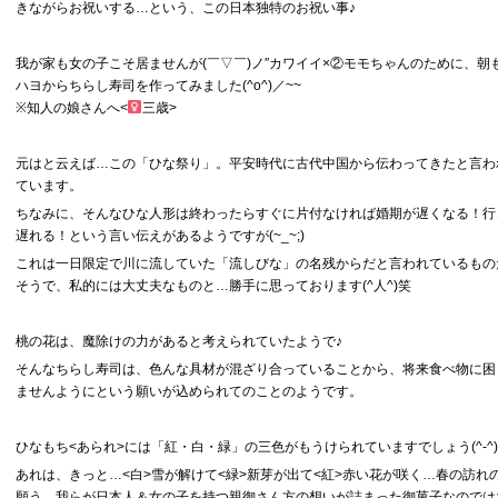
きながらお祝いする…という、この日本独特のお祝い事♪
我が家も女の子こそ居ませんが(￣▽￣)ノ″カワイイ×②モモちゃんのために、朝
ハヨからちらし寿司を作ってみました(^o^)／~~
※知人の娘さんへ<
三歳>
元はと云えば…この「ひな祭り」。平安時代に古代中国から伝わってきたと言わ
ています。
ちなみに、そんなひな人形は終わったらすぐに片付なければ婚期が遅くなる！行
遅れる！という言い伝えがあるようですが(~_~;)
これは一日限定で川に流していた「流しびな」の名残からだと言われているもの
そうで、私的には大丈夫なものと…勝手に思っております(^人^)笑
桃の花は、魔除けの力があると考えられていたようで♪
そんなちらし寿司は、色んな具材が混ざり合っていることから、将来食べ物に困
ませんようにという願いが込められてのことのようです。
ひなもち<あられ>には「紅・白・緑」の三色がもうけられていますでしょう(^-^)
あれは、きっと…<白>雪が解けて<緑>新芽が出て<紅>赤い花が咲く…春の訪れ
願う、我らが日本人＆女の子を持つ親御さん方の想いが詰まった御菓子なのでは