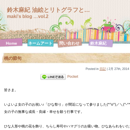
鈴木麻紀 油絵とリトグラフと…
maki's blog …vol.2
Home
ネームアート
問い合わせ
鈴木麻紀
鈴木麻紀 絵
鈴木麻紀 絵
鈴木麻紀 絵
鈴木麻紀 絵
画特集
画特集【F0
画特集
画特集【F10
桃の節句
号シリーズ】
【F100号シ
号シリーズ】
リーズ】
鈴木麻紀 絵
Posted in
画特集
日記
| 2月 27th, 2014
【F120号シ
Pocket
リーズ】
鈴木麻紀 絵
鈴木麻紀 絵
鈴木麻紀 絵
鈴木麻紀 絵
画特集【F20
皆さま。
画特集【F30
画特集【F3
画特集【F4
号シリーズ】
号シリーズ】
号シリーズ】
号シリーズ】
鈴木麻紀 絵
鈴木麻紀 絵
鈴木麻紀 絵
鈴木麻紀 絵
いよいよ女の子のお祝い♪「ひな祭り」が間近になって参りました(*^o^)／＼(^-^*
画特集【F50
画特集【F6
画特集【SM
画特集【ハガ
号シリーズ】
号シリーズ】
号シリーズ】
キ号シリー
女の子の無事な成長・良縁・幸せを願う行事です。
ズ】
ひな人形や桃の花を飾り、ちらし寿司やハマグリのお吸い物。ひなあられをいた