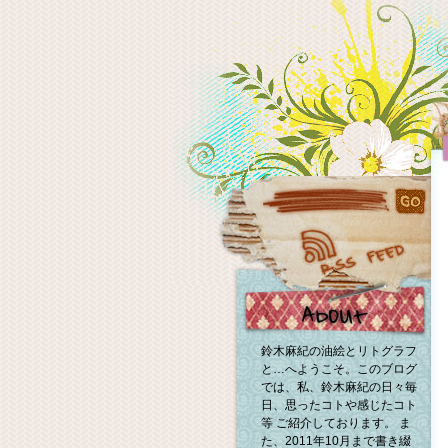
鈴木麻紀の油絵とリトグラフ
と…へようこそ。このブログ
では、私、鈴木麻紀の日々毎
日、思ったコトや感じたコト
等 ご紹介しております。 ま
た、2011年10月まで書き綴