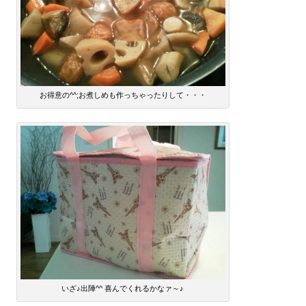
お得意の^^;お煮しめも作っちゃったりして・・・
いざ♪出陣^^ 喜んでくれるかなァ～♪