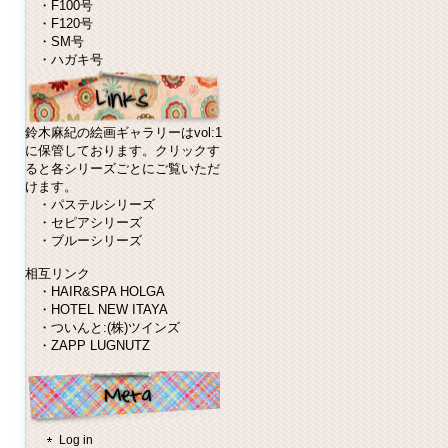
・
F100号
・
F120号
・
SM号
・
ハガキ号
鈴木麻紀の絵画ギャラリーはvol:1
に保管しております。クリックす
ると各シリーズごとにご覧いただ
けます。
・
パステルシリーズ
・
セピアシリーズ
・
ブルーシリーズ
相互リンク
・
HAIR&SPA HOLGA
・
HOTEL NEW ITAYA
・
ついんと:(株)ツインズ
・
ZAPP LUGNUTZ
Log in