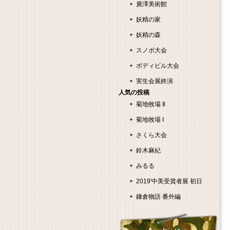
廣澤美術館
妖精の家
妖精の森
スノボ大会
ボディビル大会
実生会展終演
人気の投稿
菊地牧場 Ⅱ
菊地牧場 Ⅰ
さくら大会
鈴木麻紀
みるる
2019'中美受賞者展 初日
鎌倉物語 番外編