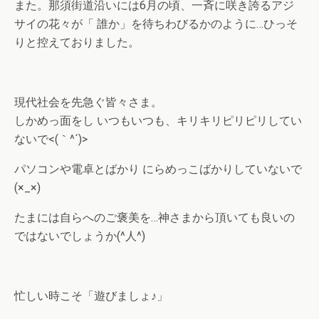
また。那須街道沿いには6月の頃、一斉に咲き誇るアジ
サイの花々が「 誰か」を待ちわびるかのように…ひっそ
りと控えておりました。
現代社会を先急ぐ皆々さま。
しかめっ面をし いつもいつも、キリキリピリピリしてい
ないで<(｀^´)>
パソコンや電卓とばかり にらめっこばかりしていないで
(×_×)
たまには自らへのご褒美を…神さまから頂いても良いの
ではないでしょうか(^人^)
忙しい時こそ「遊びましょ♪」