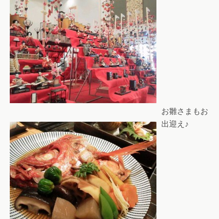
お雛さまもお
出迎え♪