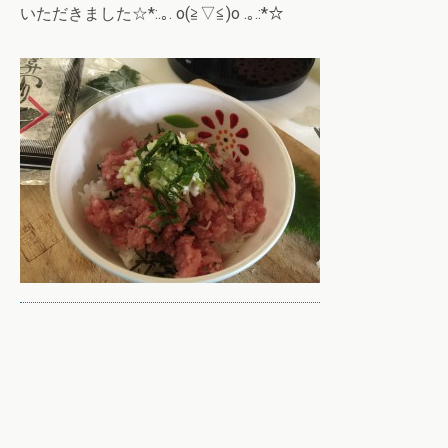
いただきました☆*:.｡. o(≧▽≦)o .｡.:*☆