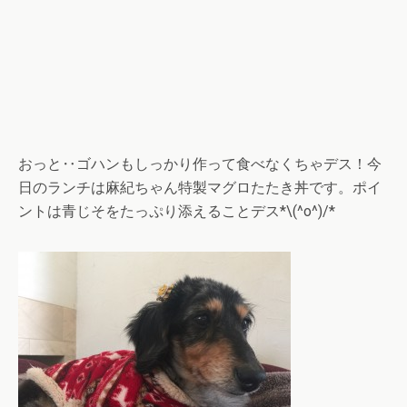
おっと‥ゴハンもしっかり作って食べなくちゃデス！今
日のランチは麻紀ちゃん特製マグロたたき丼です。ポイ
ントは青じそをたっぷり添えることデス*\(^o^)/*