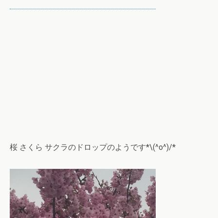
桜 さくら サクラのドロップのようです*\(^o^)/*