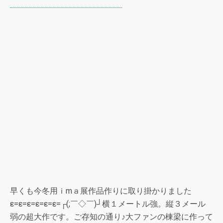
早くも今冬用ｉmａ展作品作りに取り掛かりました
ε=ε=ε=ε=ε=ε=┌(;￣◇￣)┘横１メートル強。縦３メール
弱の超大作です。ご存知の通り♪大ファンの棟梁に作って