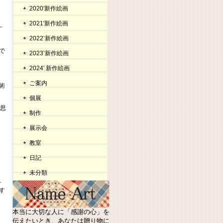
2020'新作絵画
2021'新作絵画
す
2022’新作絵画
で
2023’新作絵画
2024' 新作絵画
ご案内
術
個展
、思
制作
展示会
教室
日記
未分類
、
す
本当に大切な人に「感謝の心」を
伝えたいとき、あなたは贈り物に