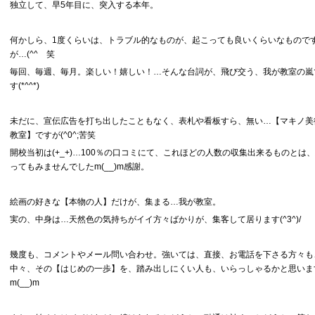
独立して、早5年目に、突入する本年。
何かしら、1度くらいは、トラブル的なものが、起こっても良いくらいなもので
が…(^^ゞ笑
毎回、毎週、毎月。楽しい！嬉しい！…そんな台詞が、飛び交う、我が教室の嵐
す(*^^*)
未だに、宣伝広告を打ち出したこともなく、表札や看板すら、無い…【マキノ美
教室】ですが(^0^;苦笑
開校当初は(+_+)…100％の口コミにて、これほどの人数の収集出来るものとは
ってもみませんでしたm(__)m感謝。
絵画の好きな【本物の人】だけが、集まる…我が教室。
実の、中身は…天然色の気持ちがイイ方々ばかりが、集客して居ります(^3^)/
幾度も、コメントやメール問い合わせ。強いては、直接、お電話を下さる方々も
中々、その【はじめの一歩】を、踏み出しにくい人も、いらっしゃるかと思いま
m(__)m