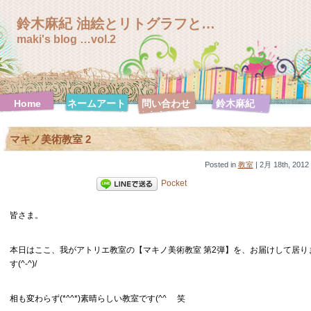
鈴木麻紀 油絵とリトグラフと…
maki's blog …vol.2
Home
ネームアート
問い合わせ
鈴木麻紀
鈴木麻紀 絵
鈴木麻紀 絵
鈴木麻紀 絵
鈴木麻紀 絵
画特集
画特集【F0
画特集
画特集【F10
マキノ美術教室 2
号シリーズ】
【F100号シ
号シリーズ】
リーズ】
鈴木麻紀 絵
Posted in
画特集
教室
| 2月 18th, 2012
【F120号シ
Pocket
リーズ】
鈴木麻紀 絵
鈴木麻紀 絵
鈴木麻紀 絵
鈴木麻紀 絵
画特集【F20
皆さま。
画特集【F30
画特集【F3
画特集【F4
号シリーズ】
号シリーズ】
号シリーズ】
号シリーズ】
鈴木麻紀 絵
鈴木麻紀 絵
鈴木麻紀 絵
鈴木麻紀 絵
本日はここ、我がアトリエ教室の【マキノ美術教室 第2弾】を、お届けして居り
画特集【F50
画特集【F6
画特集【SM
画特集【ハガ
す(^-^)/
号シリーズ】
号シリーズ】
号シリーズ】
キ号シリー
ズ】
相も変わらず(*^^*)素晴らしい教室です(^^ゞ 笑