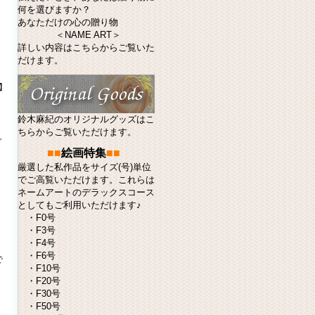
何を選びますか？
あなただけの心の贈り物
＜NAME ART＞
詳しい内容はこちらからご覧いた
だけます。
】
鈴木麻紀のオリジナルグッズはこ
ちらからご覧いただけます。
。
■■
絵画特集
■■
厳選した私作品をサイズ(号)単位
でご高覧いただけます。これらは
ネームアート
のデラックスコース
としてもご利用いただけます♪
・
F0号
・
F3号
・
F4号
・
F6号
で
・
F10号
・
F20号
・
F30号
・
F50号