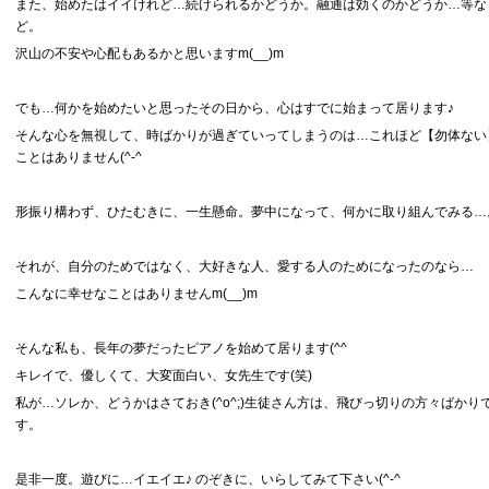
また、始めたはイイけれど…続けられるかどうか。融通は効くのかどうか…等な
ど。
沢山の不安や心配もあるかと思いますm(__)m
でも…何かを始めたいと思ったその日から、心はすでに始まって居ります♪
そんな心を無視して、時ばかりが過ぎていってしまうのは…これほど【勿体ない
ことはありません(^-^ゞ
形振り構わず、ひたむきに、一生懸命。夢中になって、何かに取り組んでみる…
それが、自分のためではなく、大好きな人、愛する人のためになったのなら…
こんなに幸せなことはありませんm(__)m
そんな私も、長年の夢だったピアノを始めて居ります(^^ゞ
キレイで、優しくて、大変面白い、女先生です(笑)
私が…ソレか、どうかはさておき(^o^;)生徒さん方は、飛びっ切りの方々ばかり
す。
是非一度。遊びに…イエイエ♪ のぞきに、いらしてみて下さい(^-^ゞ