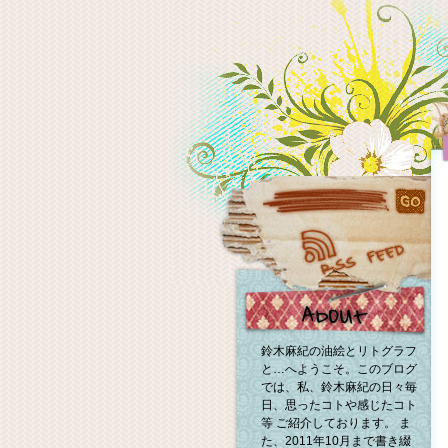
鈴木麻紀の油絵とリトグラフ
と…へようこそ。このブログ
では、私、鈴木麻紀の日々毎
日、思ったコトや感じたコト
等 ご紹介しております。 ま
た、2011年10月まで書き綴