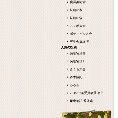
廣澤美術館
妖精の家
妖精の森
スノボ大会
ボディビル大会
実生会展終演
人気の投稿
菊地牧場 Ⅱ
菊地牧場 Ⅰ
さくら大会
鈴木麻紀
みるる
2019'中美受賞者展 初日
鎌倉物語 番外編