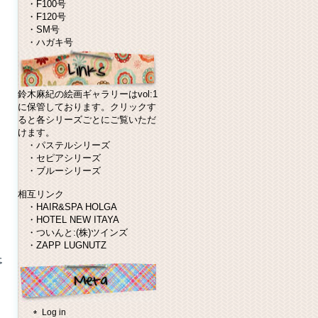
・
F100号
・
F120号
・
SM号
・
ハガキ号
鈴木麻紀の絵画ギャラリーはvol:1
に保管しております。クリックす
ると各シリーズごとにご覧いただ
けます。
・
パステルシリーズ
・
セピアシリーズ
・
ブルーシリーズ
相互リンク
・
HAIR&SPA HOLGA
・
HOTEL NEW ITAYA
・
ついんと:(株)ツインズ
・
ZAPP LUGNUTZ
Log in