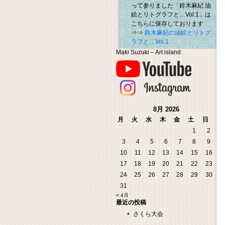
って参りました「鈴木麻紀 油
絵とリトグラフと…Vol:1」は
こちらに保存しております
⇒⇒
鈴木麻紀の油絵とリトグ
ラフと…Vol.1
Maki Suzuki – Art island
8月 2026
月
火
水
木
金
土
日
1
2
3
4
5
6
7
8
9
10
11
12
13
14
15
16
17
18
19
20
21
22
23
24
25
26
27
28
29
30
31
« 4月
最近の投稿
さくら大会