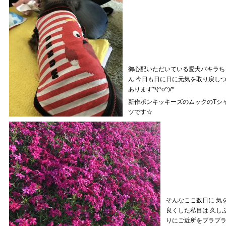
御心配いただいている愛犬パキラち
ん 今日も日に日に元気を取り戻し
あります*\(^o^)/*
新作ポンキッキーズのムックのTシ
ツです☆
そんなここ数日に 気
良くした私目は 久し
りにご近所をブラブ