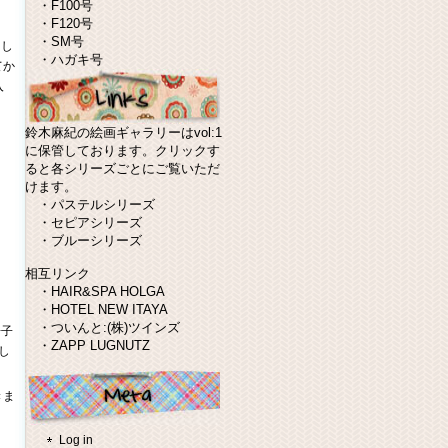
・
F100号
・
F120号
・
SM号
とし
・
ハガキ号
てか
入
鈴木麻紀の絵画ギャラリーはvol:1
に保管しております。クリックす
ると各シリーズごとにご覧いただ
けます。
・
パステルシリーズ
・
セピアシリーズ
・
ブルーシリーズ
相互リンク
・
HAIR&SPA HOLGA
・
HOTEL NEW ITAYA
・
ついんと:(株)ツインズ
辛子
・
ZAPP LUGNUTZ
し
きま
Log in