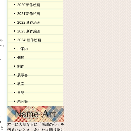
2020'新作絵画
2021'新作絵画
2022’新作絵画
2023’新作絵画
ゃ
2024' 新作絵画
つつ
ご案内
個展
ャ
制作
展示会
教室
日記
未分類
を
ぶ
本当に大切な人に「感謝の心」を
ラと
伝えたいとき、あなたは贈り物に