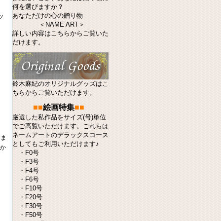
何を選びますか？
あなただけの心の贈り物
ツ
＜NAME ART＞
詳しい内容はこちらからご覧いた
だけます。
鈴木麻紀のオリジナルグッズはこ
ちらからご覧いただけます。
■■
絵画特集
■■
厳選した私作品をサイズ(号)単位
でご高覧いただけます。これらは
ネームアート
のデラックスコース
きま
としてもご利用いただけます♪
かか
・
F0号
・
F3号
・
F4号
・
F6号
・
F10号
・
F20号
・
F30号
・
F50号