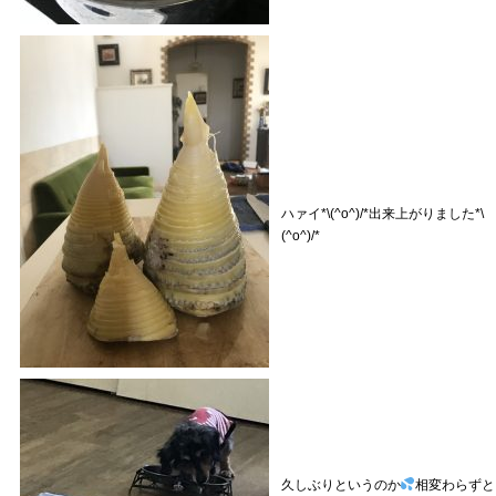
ハァイ*\(^o^)/*出来上がりました*\
(^o^)/*
久しぶりというのか
相変わらずと