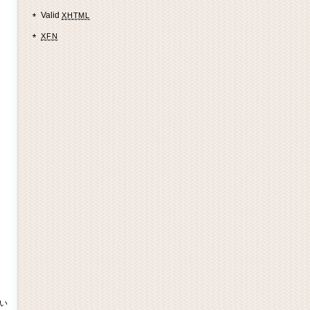
Valid
XHTML
XFN
い