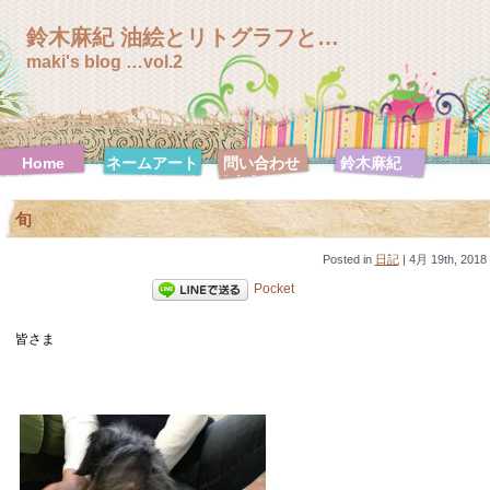
鈴木麻紀 油絵とリトグラフと…
maki's blog …vol.2
Home
ネームアート
問い合わせ
鈴木麻紀
鈴木麻紀 絵
鈴木麻紀 絵
鈴木麻紀 絵
鈴木麻紀 絵
画特集
画特集【F0
画特集
画特集【F10
旬
号シリーズ】
【F100号シ
号シリーズ】
リーズ】
鈴木麻紀 絵
Posted in
画特集
日記
| 4月 19th, 2018
【F120号シ
Pocket
リーズ】
鈴木麻紀 絵
鈴木麻紀 絵
鈴木麻紀 絵
鈴木麻紀 絵
画特集【F20
皆さま
画特集【F30
画特集【F3
画特集【F4
号シリーズ】
号シリーズ】
号シリーズ】
号シリーズ】
鈴木麻紀 絵
鈴木麻紀 絵
鈴木麻紀 絵
鈴木麻紀 絵
画特集【F50
画特集【F6
画特集【SM
画特集【ハガ
号シリーズ】
号シリーズ】
号シリーズ】
キ号シリー
ズ】