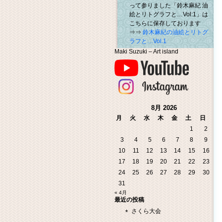
って参りました「鈴木麻紀 油
絵とリトグラフと…Vol:1」は
こちらに保存しております
⇒⇒
鈴木麻紀の油絵とリトグ
ラフと…Vol.1
Maki Suzuki – Art island
8月 2026
月
火
水
木
金
土
日
1
2
3
4
5
6
7
8
9
10
11
12
13
14
15
16
17
18
19
20
21
22
23
24
25
26
27
28
29
30
31
« 4月
最近の投稿
さくら大会