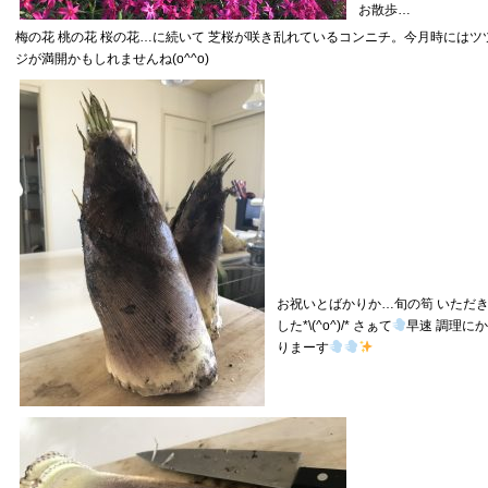
お散歩…
梅の花 桃の花 桜の花…に続いて 芝桜が咲き乱れているコンニチ。今月時にはツ
ジが満開かもしれませんね(o^^o)
お祝いとばかりか…旬の筍 いただ
した*\(^o^)/* さぁて
早速 調理に
りまーす