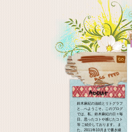
鈴木麻紀の油絵とリトグラフ
と…へようこそ。このブログ
では、私、鈴木麻紀の日々毎
日、思ったコトや感じたコト
等 ご紹介しております。 ま
た、2011年10月まで書き綴