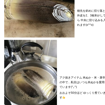
穂先を斜めに切り落
外皮を2、3枚剥がし
ら 中央に切り込みを
れます(o^^o)
アク抜きアイテム 米ぬか・米・唐
の中で…私目はいつも米ぬかを愛用
ています(^｡^)
おおよそ50分ほど ゆっくり煮てい
す