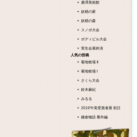
廣澤美術館
妖精の家
妖精の森
スノボ大会
ボディビル大会
実生会展終演
人気の投稿
菊地牧場 Ⅱ
菊地牧場 Ⅰ
さくら大会
鈴木麻紀
みるる
2019'中美受賞者展 初日
鎌倉物語 番外編