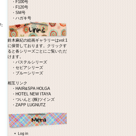
・
F100号
・
F120号
・
SM号
・
ハガキ号
た
鈴木麻紀の絵画ギャラリーはvol:1
に保管しております。クリックす
ると各シリーズごとにご覧いただ
けます。
・
パステルシリーズ
・
セピアシリーズ
・
ブルーシリーズ
相互リンク
・
HAIR&SPA HOLGA
・
HOTEL NEW ITAYA
・
ついんと:(株)ツインズ
・
ZAPP LUGNUTZ
Log in