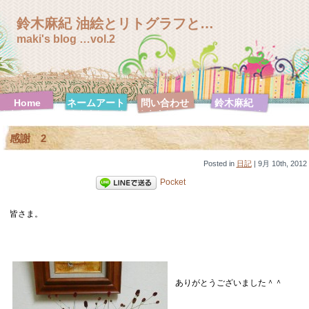
鈴木麻紀 油絵とリトグラフと…
maki's blog …vol.2
Home
ネームアート
問い合わせ
鈴木麻紀
鈴木麻紀 絵
鈴木麻紀 絵
鈴木麻紀 絵
鈴木麻紀 絵
画特集
画特集【F0
画特集
画特集【F10
感謝 2
号シリーズ】
【F100号シ
号シリーズ】
リーズ】
鈴木麻紀 絵
Posted in
画特集
日記
| 9月 10th, 2012
【F120号シ
Pocket
リーズ】
鈴木麻紀 絵
鈴木麻紀 絵
鈴木麻紀 絵
鈴木麻紀 絵
画特集【F20
皆さま。
画特集【F30
画特集【F3
画特集【F4
号シリーズ】
号シリーズ】
号シリーズ】
号シリーズ】
鈴木麻紀 絵
鈴木麻紀 絵
鈴木麻紀 絵
鈴木麻紀 絵
画特集【F50
画特集【F6
画特集【SM
画特集【ハガ
号シリーズ】
号シリーズ】
号シリーズ】
キ号シリー
ズ】
ありがとうございました＾＾