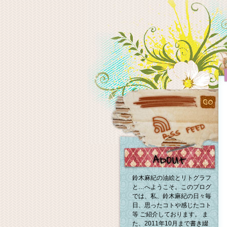
鈴木麻紀の油絵とリトグラフ
と…へようこそ。このブログ
では、私、鈴木麻紀の日々毎
日、思ったコトや感じたコト
等 ご紹介しております。 ま
た、2011年10月まで書き綴