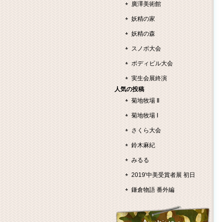
廣澤美術館
妖精の家
妖精の森
スノボ大会
ボディビル大会
実生会展終演
人気の投稿
菊地牧場 Ⅱ
菊地牧場 Ⅰ
さくら大会
鈴木麻紀
みるる
2019'中美受賞者展 初日
鎌倉物語 番外編