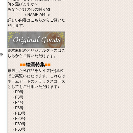
何を選びますか？
あなただけの心の贈り物
＜NAME ART＞
詳しい内容はこちらからご覧いた
だけます。
鈴木麻紀のオリジナルグッズはこ
薇
ちらからご覧いただけます。
■■
絵画特集
■■
厳選した私作品をサイズ(号)単位
でご高覧いただけます。これらは
ネームアート
のデラックスコース
としてもご利用いただけます♪
・
F0号
・
F3号
・
F4号
・
F6号
・
F10号
・
F20号
・
F30号
・
F50号