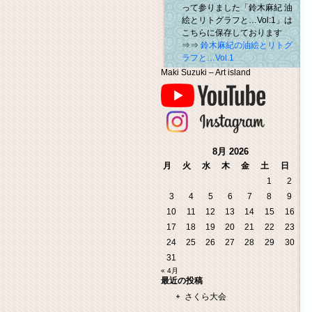
って参りました「鈴木麻紀 油
絵とリトグラフと…Vol:1」は
こちらに保存しております
⇒⇒
鈴木麻紀の油絵とリトグ
ラフと…Vol.1
Maki Suzuki – Art island
8月 2026
月
火
水
木
金
土
日
1
2
3
4
5
6
7
8
9
10
11
12
13
14
15
16
17
18
19
20
21
22
23
24
25
26
27
28
29
30
31
« 4月
最近の投稿
さくら大会