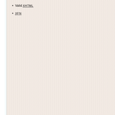
Valid
XHTML
XFN