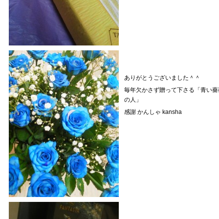
ありがとうございました＾＾
毎年欠かさず贈って下さる「青い薔
の人」
感謝 かんしゃ kansha