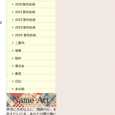
2020'新作絵画
2021'新作絵画
2022’新作絵画
ま
2023’新作絵画
2024' 新作絵画
ご案内
個展
制作
展示会
教室
。
日記
未分類
本当に大切な人に「感謝の心」を
伝えたいとき、あなたは贈り物に