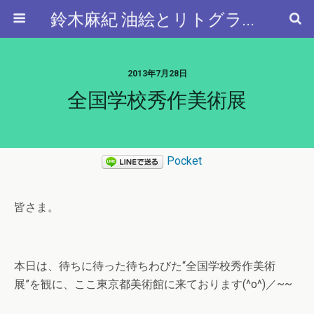
鈴木麻紀 油絵とリトグラフと…
2013年7月28日
全国学校秀作美術展
Pocket
皆さま。
本日は、待ちに待った待ちわびた“全国学校秀作美術
展”を観に、ここ東京都美術館に来ております(^o^)／~~