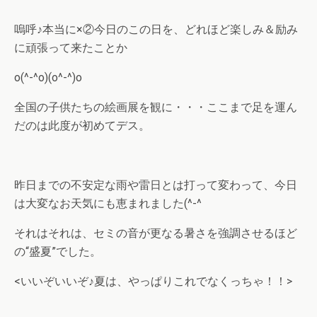
嗚呼♪本当に×②今日のこの日を、どれほど楽しみ＆励み
に頑張って来たことか
o(^-^o)(o^-^)o
全国の子供たちの絵画展を観に・・・ここまで足を運ん
だのは此度が初めてデス。
昨日までの不安定な雨や雷日とは打って変わって、今日
は大変なお天気にも恵まれました(^-^ゞ
それはそれは、セミの音が更なる暑さを強調させるほど
の“盛夏”でした。
<いいぞいいぞ♪夏は、やっぱりこれでなくっちゃ！！>