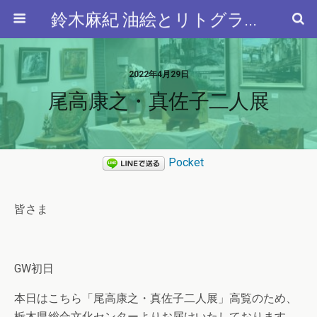
鈴木麻紀 油絵とリトグラフと…
2022年4月29日
尾高康之・真佐子二人展
Pocket
皆さま
GW初日
本日はこちら「尾高康之・真佐子二人展」高覧のため、
栃木県総合文化センターよりお届けいたしております