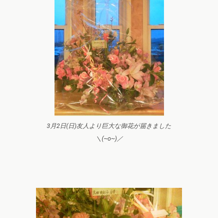
3月2日(日)友人より巨大な御花が届きました
＼(~o~)／