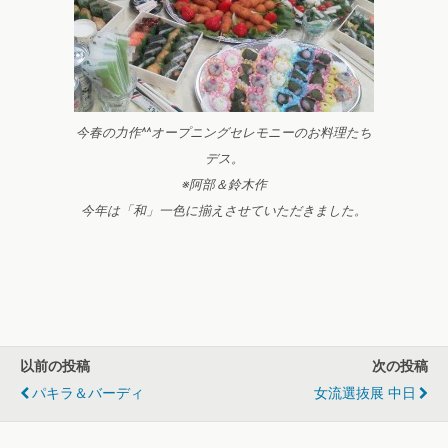
今春の力作^^オープニングセレモニーのお料理たち
デス。
※阿部＆鈴木作
今年は「和」一色に揃えさせていただきました。
以前の投稿
次の投稿
パキラ＆バーディ
女流選抜展 中日