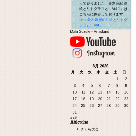
って参りました「鈴木麻紀 油
絵とリトグラフと…Vol:1」は
こちらに保存しております
⇒⇒
鈴木麻紀の油絵とリトグ
ラフと…Vol.1
Maki Suzuki – Art island
8月 2026
月
火
水
木
金
土
日
1
2
3
4
5
6
7
8
9
10
11
12
13
14
15
16
17
18
19
20
21
22
23
24
25
26
27
28
29
30
31
« 4月
最近の投稿
さくら大会