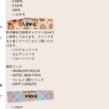
・
F100号
・
F120号
・
SM号
・
ハガキ号
が
鈴木麻紀の絵画ギャラリーはvol:1
に保管しております。クリックす
て
ると各シリーズごとにご覧いただ
けます。
・
パステルシリーズ
・
セピアシリーズ
・
ブルーシリーズ
相互リンク
・
HAIR&SPA HOLGA
・
HOTEL NEW ITAYA
・
ついんと:(株)ツインズ
・
ZAPP LUGNUTZ
憂
て
Log in