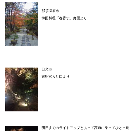
那須塩原市
韓国料理「春香伝」庭園より
日光市
東照宮入り口より
明日までのライトアップとあって高速に乗ってひとっ跳