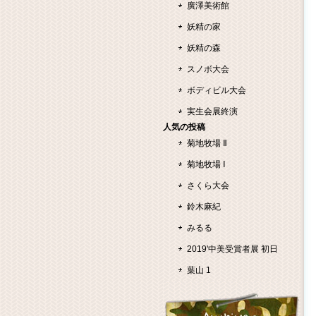
廣澤美術館
妖精の家
妖精の森
スノボ大会
ボディビル大会
実生会展終演
人気の投稿
菊地牧場 Ⅱ
菊地牧場 Ⅰ
さくら大会
鈴木麻紀
みるる
2019'中美受賞者展 初日
葉山 1