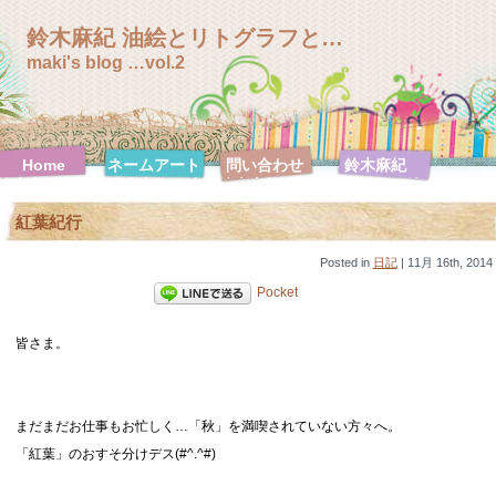
鈴木麻紀 油絵とリトグラフと…
maki's blog …vol.2
Home
ネームアート
問い合わせ
鈴木麻紀
鈴木麻紀 絵
鈴木麻紀 絵
鈴木麻紀 絵
鈴木麻紀 絵
画特集
画特集【F0
画特集
画特集【F10
紅葉紀行
号シリーズ】
【F100号シ
号シリーズ】
リーズ】
鈴木麻紀 絵
Posted in
画特集
日記
| 11月 16th, 2014
【F120号シ
Pocket
リーズ】
鈴木麻紀 絵
鈴木麻紀 絵
鈴木麻紀 絵
鈴木麻紀 絵
画特集【F20
皆さま。
画特集【F30
画特集【F3
画特集【F4
号シリーズ】
号シリーズ】
号シリーズ】
号シリーズ】
鈴木麻紀 絵
鈴木麻紀 絵
鈴木麻紀 絵
鈴木麻紀 絵
画特集【F50
画特集【F6
画特集【SM
画特集【ハガ
号シリーズ】
号シリーズ】
号シリーズ】
キ号シリー
まだまだお仕事もお忙しく…「秋」を満喫されていない方々へ。
ズ】
「紅葉」のおすそ分けデス(#^.^#)