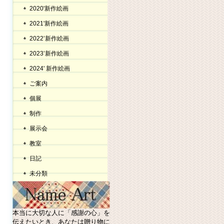
2020'新作絵画
2021'新作絵画
2022’新作絵画
2023’新作絵画
2024' 新作絵画
ご案内
個展
制作
展示会
教室
日記
未分類
本当に大切な人に「感謝の心」を
伝えたいとき、あなたは贈り物に