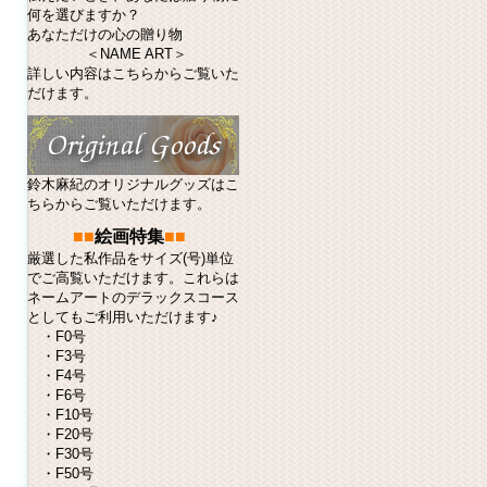
何を選びますか？
あなただけの心の贈り物
＜NAME ART＞
詳しい内容はこちらからご覧いた
だけます。
鈴木麻紀のオリジナルグッズはこ
ちらからご覧いただけます。
■■
絵画特集
■■
厳選した私作品をサイズ(号)単位
でご高覧いただけます。これらは
ネームアート
のデラックスコース
としてもご利用いただけます♪
・
F0号
・
F3号
・
F4号
・
F6号
・
F10号
・
F20号
・
F30号
・
F50号