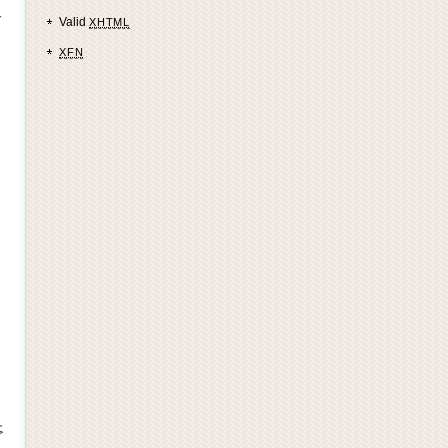
で
Valid
XHTML
XFN