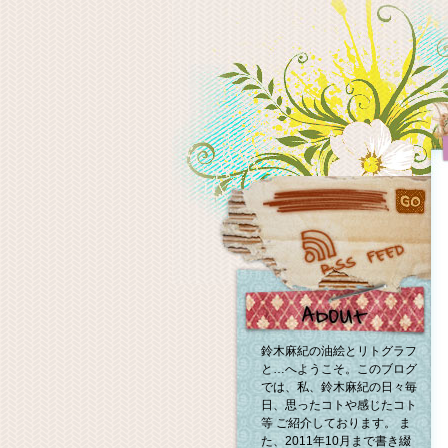
鈴木麻紀の油絵とリトグラフ
と…へようこそ。このブログ
では、私、鈴木麻紀の日々毎
日、思ったコトや感じたコト
等 ご紹介しております。 ま
た、2011年10月まで書き綴