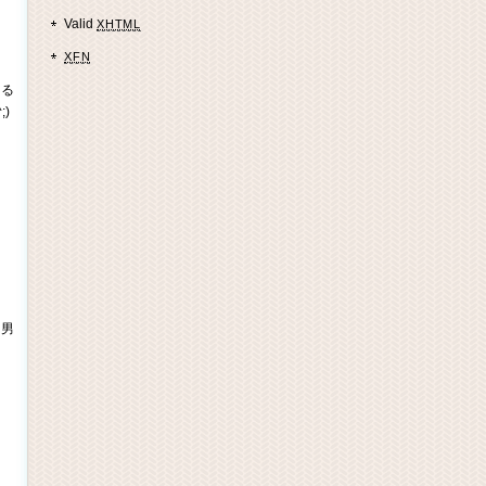
Valid
XHTML
XFN
まる
)
る男