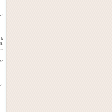
の
船も
理
る…
思い
い