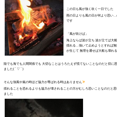
この日も風が強く吹く一日でした
雨の日よりも風の日が何より恐い…
です
「風が吹けば」
海上ならば波が立ち 波が立てば大
揺れる…強いて止めようとすれば無
が生じて 無理を通せば大船も壊れ
陸でも海でも人間関係でも 大切なことはうろたえず慌てないことなのだと切に
ました( ´ ▽ ` )
そんな強風や嵐の時ほど協力が尊ばれる時はありません
揺れることを恐れるよりも協力が壊されることの方がむしろ恐いことなのだと思
ました