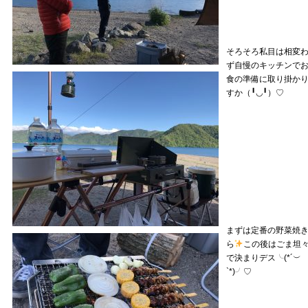
そろそろ私目は相変
ず自慢のキッチンで
食の準備に取り掛か
すか（╹◡╹）♡
まずは定番の野菜焼
ら
この後はごま坦
で決まりデス╰(*´︶
`*)╯♡