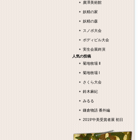
廣澤美術館
妖精の家
妖精の森
スノボ大会
ボディビル大会
実生会展終演
人気の投稿
菊地牧場 Ⅱ
菊地牧場 Ⅰ
さくら大会
鈴木麻紀
みるる
鎌倉物語 番外編
2019'中美受賞者展 初日