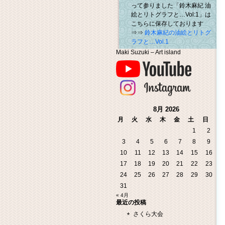
って参りました「鈴木麻紀 油
絵とリトグラフと…Vol:1」は
こちらに保存しております
⇒⇒
鈴木麻紀の油絵とリトグ
ラフと…Vol.1
Maki Suzuki – Art island
8月 2026
月
火
水
木
金
土
日
1
2
3
4
5
6
7
8
9
10
11
12
13
14
15
16
17
18
19
20
21
22
23
24
25
26
27
28
29
30
31
« 4月
最近の投稿
さくら大会