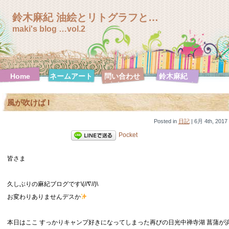
鈴木麻紀 油絵とリトグラフと…
maki's blog …vol.2
Home
ネームアート
問い合わせ
鈴木麻紀
鈴木麻紀 絵
鈴木麻紀 絵
鈴木麻紀 絵
鈴木麻紀 絵
画特集
画特集【F0
画特集
画特集【F10
風が吹けば I
号シリーズ】
【F100号シ
号シリーズ】
リーズ】
鈴木麻紀 絵
Posted in
画特集
日記
| 6月 4th, 2017
【F120号シ
Pocket
リーズ】
鈴木麻紀 絵
鈴木麻紀 絵
鈴木麻紀 絵
鈴木麻紀 絵
画特集【F20
皆さま
画特集【F30
画特集【F3
画特集【F4
号シリーズ】
号シリーズ】
号シリーズ】
号シリーズ】
鈴木麻紀 絵
鈴木麻紀 絵
鈴木麻紀 絵
鈴木麻紀 絵
久しぶりの麻紀ブログです\(//∇//)\
画特集【F50
画特集【F6
画特集【SM
画特集【ハガ
号シリーズ】
号シリーズ】
号シリーズ】
キ号シリー
お変わりありませんデスか
ズ】
本日はここ すっかりキャンプ好きになってしまった再びの日光中禅寺湖 菖蒲が