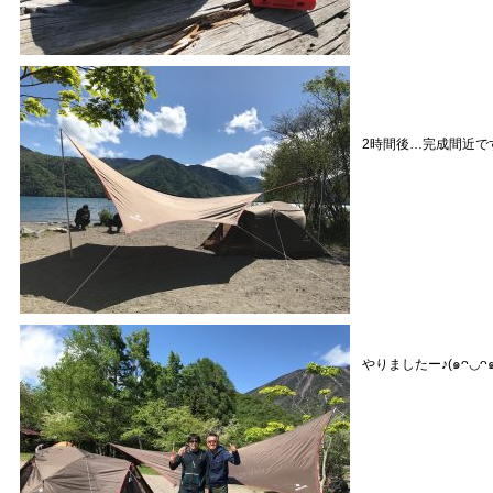
2時間後…完成間近で
やりましたー♪(๑ᴖ◡ᴖ๑