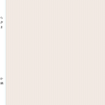
わら
お夕
りま
きか
々鍋