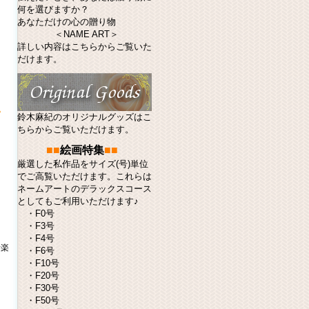
何を選びますか？
あなただけの心の贈り物
＜NAME ART＞
詳しい内容はこちらからご覧いた
だけます。
鈴木麻紀のオリジナルグッズはこ
ちらからご覧いただけます。
■■
絵画特集
■■
厳選した私作品をサイズ(号)単位
でご高覧いただけます。これらは
ネームアート
のデラックスコース
としてもご利用いただけます♪
・
F0号
・
F3号
・
F4号
音楽
・
F6号
・
F10号
・
F20号
・
F30号
・
F50号