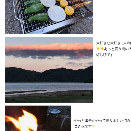
大好きな大好きこの
あっと言う間の
灯し頃です
やっと出番がやって参りました(*≧∀≦
焚き火です