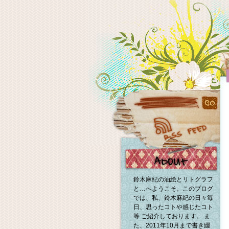
鈴木麻紀の油絵とリトグラフ
と…へようこそ。このブログ
では、私、鈴木麻紀の日々毎
日、思ったコトや感じたコト
等 ご紹介しております。 ま
た、2011年10月まで書き綴