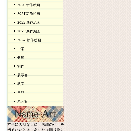
2020'新作絵画
2021'新作絵画
2022’新作絵画
2023’新作絵画
2024' 新作絵画
ご案内
個展
制作
展示会
教室
日記
未分類
本当に大切な人に「感謝の心」を
伝えたいとき、あなたは贈り物に