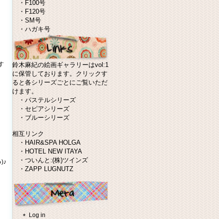
・
F100号
・
F120号
・
SM号
・
ハガキ号
す
鈴木麻紀の絵画ギャラリーはvol:1
に保管しております。クリックす
ると各シリーズごとにご覧いただ
けます。
・
パステルシリーズ
・
セピアシリーズ
・
ブルーシリーズ
相互リンク
・
HAIR&SPA HOLGA
・
HOTEL NEW ITAYA
・
ついんと:(株)ツインズ
)♪
・
ZAPP LUGNUTZ
Log in