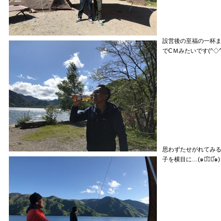
設営後の至福の一杯
でCＭみたいです(^◇^;
思わずたせがれてみ
子を横目に…(๑･̑◡･̑๑)