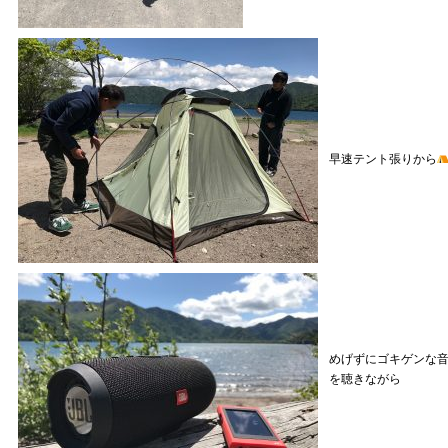
早速テント張りから
めげずにゴキゲンな
を聴きながら