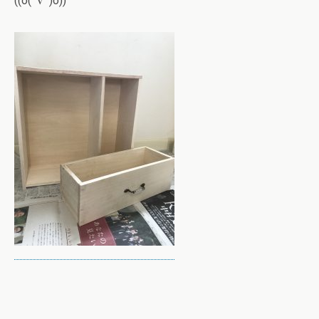
((o(^∇^)o))