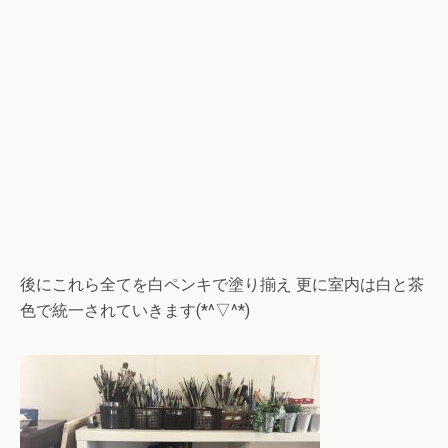
後にこれら全てを白ペンキで塗り揃え 更に室内は白と茶
色で統一されていきます(*^▽^*)