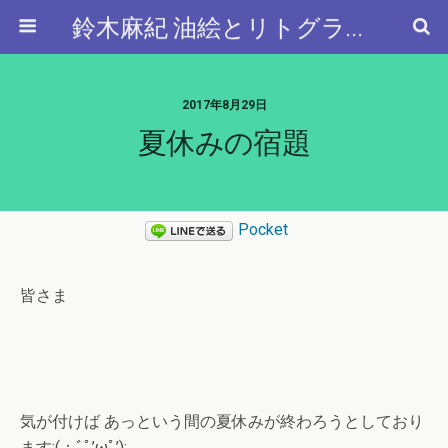
鈴木麻紀 油絵とリトグラフと…
2017年8月29日
夏休みの宿題
Pocket
皆さま
気が付けば あっという間の夏休みが終わろうとしており
ます:(；ﾞﾟ’ωﾟ’):