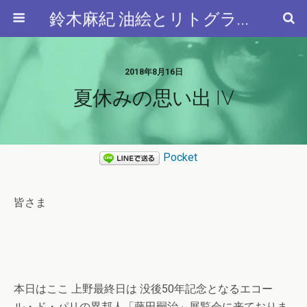
鈴木麻紀 油絵とリトグラフと…
2018年8月16日
夏休みの思い出 IV
Pocket
皆さま
本日はここ 上野最終日は 没後50年記念となるエコー
ル・ド・パリの異邦人「藤田嗣治」展覧会に来ておりま