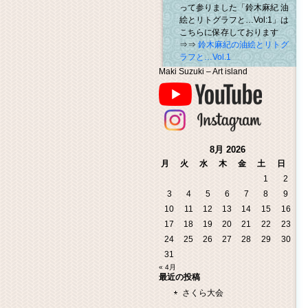
って参りました「鈴木麻紀 油
絵とリトグラフと…Vol:1」は
こちらに保存しております
⇒⇒
鈴木麻紀の油絵とリトグ
ラフと…Vol.1
Maki Suzuki – Art island
8月 2026
月
火
水
木
金
土
日
1
2
3
4
5
6
7
8
9
10
11
12
13
14
15
16
17
18
19
20
21
22
23
24
25
26
27
28
29
30
31
« 4月
最近の投稿
さくら大会