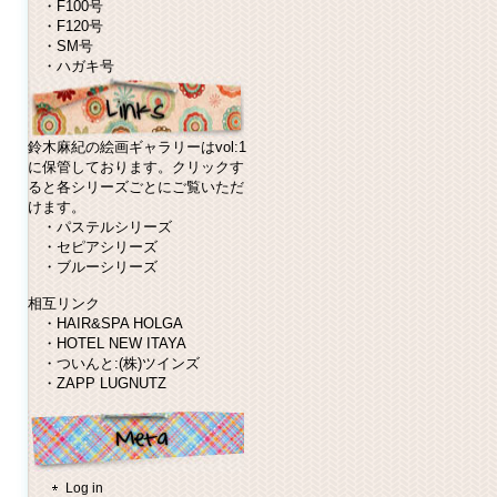
・
F100号
・
F120号
・
SM号
・
ハガキ号
鈴木麻紀の絵画ギャラリーはvol:1
に保管しております。クリックす
ると各シリーズごとにご覧いただ
けます。
・
パステルシリーズ
・
セピアシリーズ
・
ブルーシリーズ
相互リンク
・
HAIR&SPA HOLGA
・
HOTEL NEW ITAYA
・
ついんと:(株)ツインズ
・
ZAPP LUGNUTZ
Log in