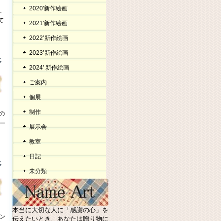
2020'新作絵画
ち、
て
2021'新作絵画
2022’新作絵画
2023’新作絵画
2024' 新作絵画
ご案内
個展
制作
の
シー
展示会
教室
日記
未分類
本当に大切な人に「感謝の心」を
ン
伝えたいとき、あなたは贈り物に