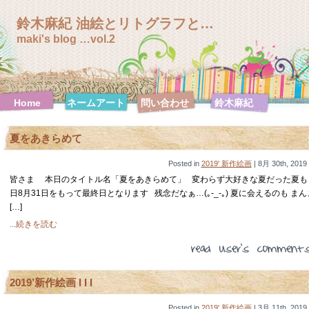
鈴木麻紀 油絵とリトグラフと…
maki's blog …vol.2
Home
ネームアート
問い合わせ
鈴木麻紀
鈴木麻紀 絵
鈴木麻紀 絵
鈴木麻紀 絵
鈴木麻紀 絵
画特集
画特集【F0
画特集
画特集【F10
夏をあきらめて
号シリーズ】
【F100号シ
号シリーズ】
リーズ】
鈴木麻紀 絵
Posted in
2019' 新作絵画
画特集
| 8月 30th, 2019
【F120号シ
皆さま 本日のタイトル名「夏をあきらめて」 変わらず大好きな夏だった夏も
リーズ】
日8月31日をもって最終日となります 残念だなぁ…(｡-_-｡) 夏に会えるのも まん
鈴木麻紀 絵
鈴木麻紀 絵
鈴木麻紀 絵
鈴木麻紀 絵
[…]
画特集【F20
画特集【F30
画特集【F3
画特集【F4
...続きを読む
号シリーズ】
号シリーズ】
号シリーズ】
号シリーズ】
鈴木麻紀 絵
鈴木麻紀 絵
鈴木麻紀 絵
鈴木麻紀 絵
画特集【F50
画特集【F6
画特集【SM
画特集【ハガ
号シリーズ】
号シリーズ】
号シリーズ】
キ号シリー
ズ】
2019’新作絵画 I I I
Posted in
2019' 新作絵画
| 3月 11th, 2019