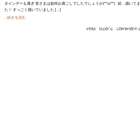
タインデーも過ぎ 皆さまは如何お過ごしでしたでしょうか(*^ω^*) 絵…描いて
た！ すっごく描いていました […]
...続きを読む