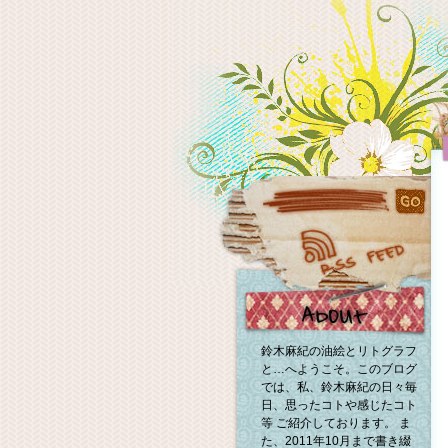
鈴木麻紀の油絵とリトグラフ
と…へようこそ。このブログ
では、私、鈴木麻紀の日々毎
日、思ったコトや感じたコト
等 ご紹介しております。 ま
た、2011年10月まで書き綴