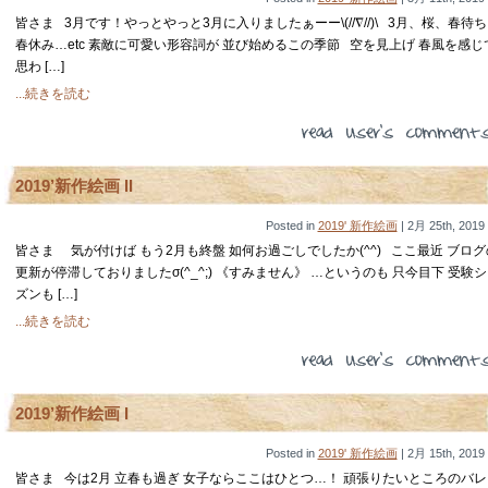
皆さま 3月です！やっとやっと3月に入りましたぁーー\(//∇//)\ 3月、桜、春待
春休み…etc 素敵に可愛い形容詞が 並び始めるこの季節 空を見上げ 春風を感じ
思わ […]
...続きを読む
2019’新作絵画 II
Posted in
2019' 新作絵画
| 2月 25th, 2019
皆さま 気が付けば もう2月も終盤 如何お過ごしでしたか(^^) ここ最近 ブログ
更新が停滞しておりましたσ(^_^;) 《すみません》 …というのも 只今目下 受験
ズンも […]
...続きを読む
2019’新作絵画 I
Posted in
2019' 新作絵画
| 2月 15th, 2019
皆さま 今は2月 立春も過ぎ 女子ならここはひとつ…！ 頑張りたいところのバレ