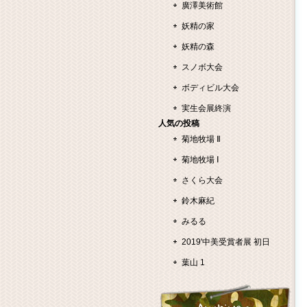
廣澤美術館
妖精の家
妖精の森
スノボ大会
ボディビル大会
実生会展終演
人気の投稿
菊地牧場 Ⅱ
菊地牧場 Ⅰ
さくら大会
鈴木麻紀
みるる
2019'中美受賞者展 初日
葉山 1