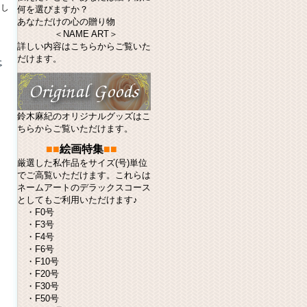
まし
何を選びますか？
あなただけの心の贈り物
＜NAME ART＞
詳しい内容はこちらからご覧いた
だけます。
鈴木麻紀のオリジナルグッズはこ
ちらからご覧いただけます。
■■
絵画特集
■■
厳選した私作品をサイズ(号)単位
でご高覧いただけます。これらは
ネームアート
のデラックスコース
としてもご利用いただけます♪
・
F0号
・
F3号
・
F4号
・
F6号
・
F10号
・
F20号
・
F30号
・
F50号