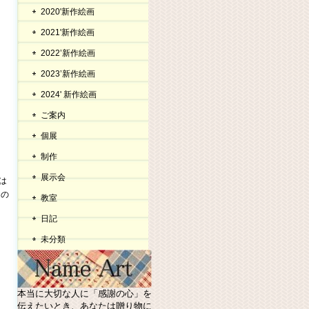
2020'新作絵画
2021'新作絵画
2022’新作絵画
2023’新作絵画
2024' 新作絵画
ご案内
個展
制作
展示会
は
なの
教室
日記
未分類
本当に大切な人に「感謝の心」を
伝えたいとき、あなたは贈り物に