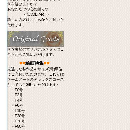
何を選びますか？
あなただけの心の贈り物
＜NAME ART＞
詳しい内容はこちらからご覧いた
だけます。
鈴木麻紀のオリジナルグッズはこ
ちらからご覧いただけます。
■■
絵画特集
■■
厳選した私作品をサイズ(号)単位
でご高覧いただけます。これらは
ネームアート
のデラックスコース
としてもご利用いただけます♪
・
F0号
・
F3号
・
F4号
・
F6号
・
F10号
・
F20号
・
F30号
・
F50号