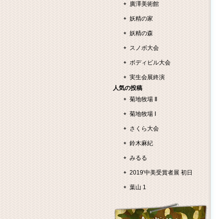
廣澤美術館
妖精の家
妖精の森
スノボ大会
ボディビル大会
実生会展終演
人気の投稿
菊地牧場 Ⅱ
菊地牧場 Ⅰ
さくら大会
鈴木麻紀
みるる
2019'中美受賞者展 初日
葉山 1