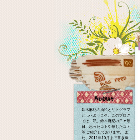
鈴木麻紀の油絵とリトグラフ
と…へようこそ。このブログ
では、私、鈴木麻紀の日々毎
日、思ったコトや感じたコト
等 ご紹介しております。 ま
た、2011年10月まで書き綴