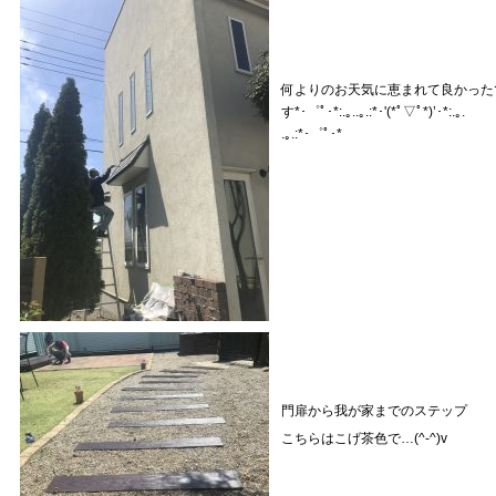
何よりのお天気に恵まれて良かった
す*･゜ﾟ･*:.｡..｡.:*･'(*ﾟ▽ﾟ*)’･*:.｡.
.｡.:*･゜ﾟ･*
門扉から我が家までのステップ
こちらはこげ茶色で…(^-^)v