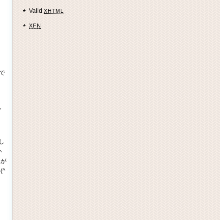
Valid
XHTML
XFN
で
し
し
い
みが
^