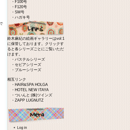
・
F100号
・
F120号
・
SM号
・
ハガキ号
で
鈴木麻紀の絵画ギャラリーはvol:1
に保管しております。クリックす
ると各シリーズごとにご覧いただ
けます。
・
パステルシリーズ
・
セピアシリーズ
・
ブルーシリーズ
相互リンク
・
HAIR&SPA HOLGA
・
HOTEL NEW ITAYA
・
ついんと:(株)ツインズ
・
ZAPP LUGNUTZ
Log in