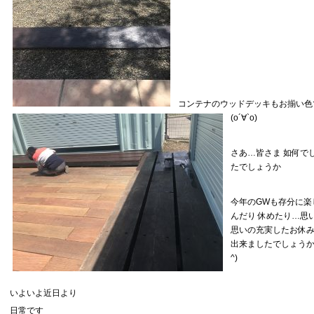
コンテナのウッドデッキもお揃い色
(о´∀`о)
さあ…皆さま 如何で
たでしょうか
今年のGWも存分に楽
んだり 休めたり…思
思いの充実したお休
出来ましたでしょうか(
^)
いよいよ近日より
日常です