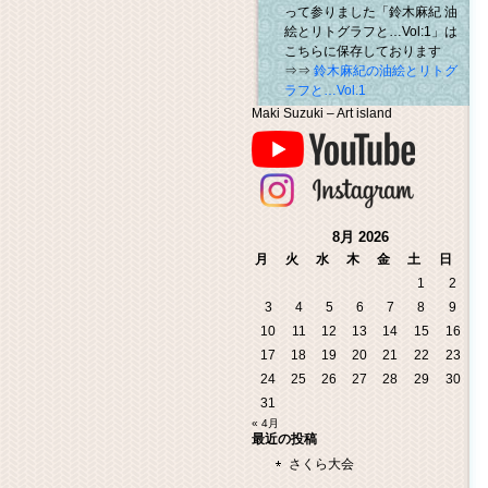
って参りました「鈴木麻紀 油
絵とリトグラフと…Vol:1」は
こちらに保存しております
⇒⇒
鈴木麻紀の油絵とリトグ
ラフと…Vol.1
Maki Suzuki – Art island
8月 2026
月
火
水
木
金
土
日
1
2
3
4
5
6
7
8
9
10
11
12
13
14
15
16
17
18
19
20
21
22
23
24
25
26
27
28
29
30
31
« 4月
最近の投稿
さくら大会