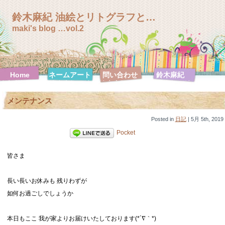
鈴木麻紀 油絵とリトグラフと…
maki's blog …vol.2
Home
ネームアート
問い合わせ
鈴木麻紀
鈴木麻紀 絵
鈴木麻紀 絵
鈴木麻紀 絵
鈴木麻紀 絵
画特集
画特集【F0
画特集
画特集【F10
メンテナンス
号シリーズ】
【F100号シ
号シリーズ】
リーズ】
鈴木麻紀 絵
Posted in
画特集
日記
| 5月 5th, 2019
【F120号シ
Pocket
リーズ】
鈴木麻紀 絵
鈴木麻紀 絵
鈴木麻紀 絵
鈴木麻紀 絵
画特集【F20
皆さま
画特集【F30
画特集【F3
画特集【F4
号シリーズ】
号シリーズ】
号シリーズ】
号シリーズ】
鈴木麻紀 絵
鈴木麻紀 絵
鈴木麻紀 絵
鈴木麻紀 絵
長い長いお休みも 残りわずが
画特集【F50
画特集【F6
画特集【SM
画特集【ハガ
号シリーズ】
号シリーズ】
号シリーズ】
キ号シリー
如何お過ごしでしょうか
ズ】
本日もここ 我が家よりお届けいたしております(*´∇｀*)