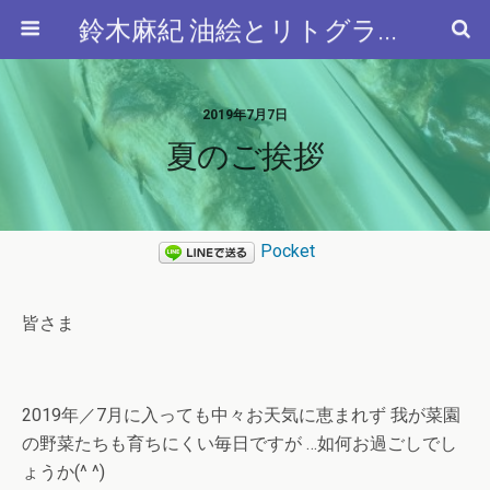
鈴木麻紀 油絵とリトグラフと…
2019年7月7日
夏のご挨拶
Pocket
皆さま
2019年／7月に入っても中々お天気に恵まれず 我が菜園
の野菜たちも育ちにくい毎日ですが …如何お過ごしでし
ょうか(^ ^)