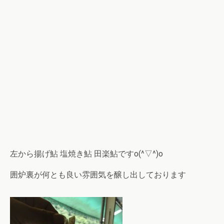
左から揚げ鮎 塩焼き鮎 田楽鮎ですo(^▽^)o
囲炉裏が何とも良い雰囲気を醸し出しております