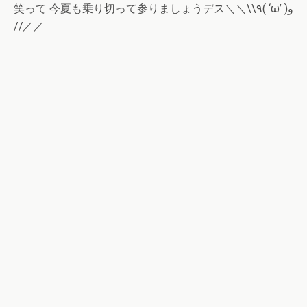
笑って 今夏も乗り切って参りましょうデス＼＼\\٩( ‘ω’ )و
//／／