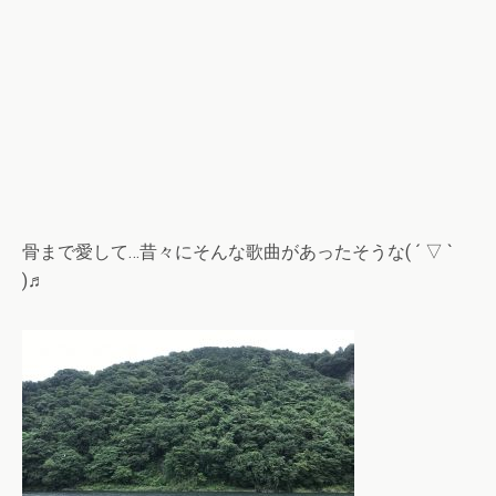
骨まで愛して…昔々にそんな歌曲があったそうな( ´ ▽ `
)♬