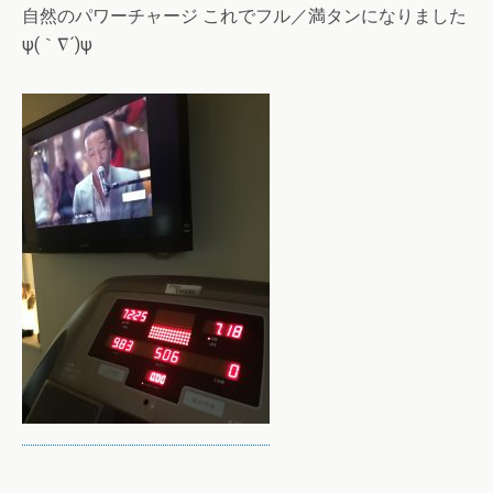
自然のパワーチャージ これでフル／満タンになりました
ψ(｀∇´)ψ