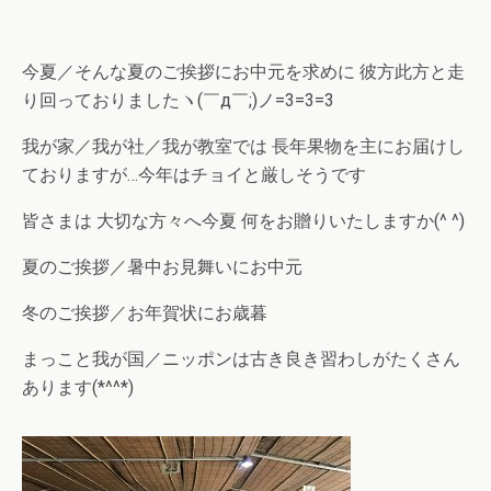
今夏／そんな夏のご挨拶にお中元を求めに 彼方此方と走
り回っておりましたヽ(￣д￣;)ノ=3=3=3
我が家／我が社／我が教室では 長年果物を主にお届けし
ておりますが…今年はチョイと厳しそうです
皆さまは 大切な方々へ今夏 何をお贈りいたしますか(^ ^)
夏のご挨拶／暑中お見舞いにお中元
冬のご挨拶／お年賀状にお歳暮
まっこと我が国／ニッポンは古き良き習わしがたくさん
あります(*^^*)