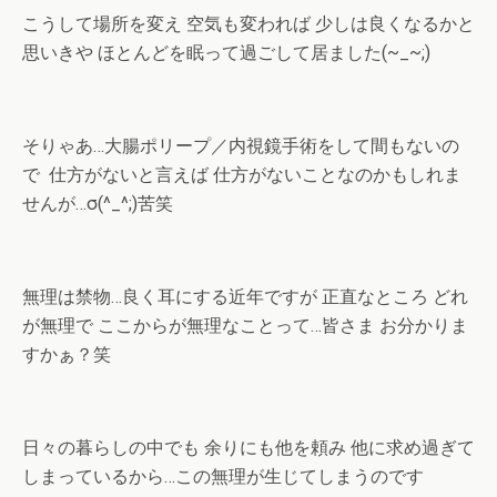
こうして場所を変え 空気も変われば 少しは良くなるかと
思いきや ほとんどを眠って過ごして居ました(~_~;)
そりゃあ…大腸ポリープ／内視鏡手術をして間もないの
で 仕方がないと言えば 仕方がないことなのかもしれま
せんが…σ(^_^;)苦笑
無理は禁物…良く耳にする近年ですが 正直なところ どれ
が無理で ここからが無理なことって…皆さま お分かりま
すかぁ？笑
日々の暮らしの中でも 余りにも他を頼み 他に求め過ぎて
しまっているから…この無理が生じてしまうのです