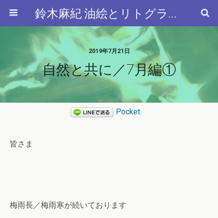
鈴木麻紀 油絵とリトグラフと…
2019年7月21日
自然と共に／7月編①
Pocket
皆さま
梅雨長／梅雨寒が続いております