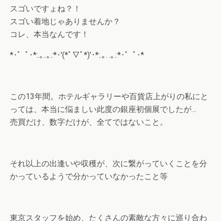
スゴいですょね？！
スゴい着地じゃありませんか？
コレ、本当なんです！
*･゜ﾟ･*:.｡..｡.:*･'(*ﾟ▽ﾟ*)’･*:.｡. .｡.:*･゜ﾟ･*
この13年間。ホテルギャラリーや百貨店上がりの私にと
っては、本当に悩ましい此度の銀座初個展でしたが…
売買だけ、数字だけが、全てではないこと。
それ以上の出逢いや収穫が、次に繋がっていくことを分
かっているようで分かっていなかったこと等
東京スタッフを始め、たくさんの素敵な方々に巡り合わ