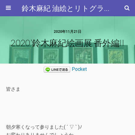
鈴木麻紀 油絵とリトグラフと…
2020年11月21日
2020’鈴木麻紀絵画展 番外編II
Pocket
皆さま
朝夕寒くなって参りました( ´ ▽ ` )ﾉ
お変わりありませんでしょうか。