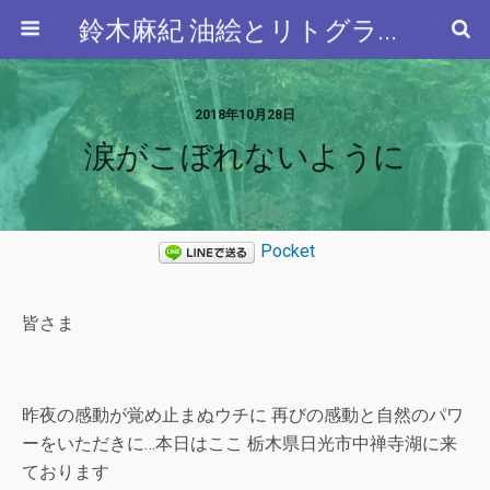
鈴木麻紀 油絵とリトグラフと…
2018年10月28日
涙がこぼれないように
Pocket
皆さま
昨夜の感動が覚め止まぬウチに 再びの感動と自然のパワ
ーをいただきに…本日はここ 栃木県日光市中禅寺湖に来
ております