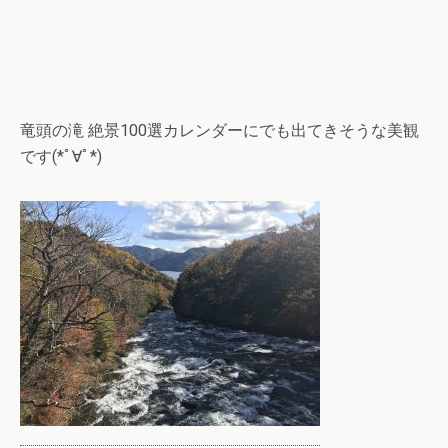
竜頭の滝 絶景100選カレンダーにでも出てきそうな美観
です(*ﾟ∀ﾟ*)