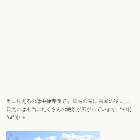
奥に見えるのは中禅寺湖です 華厳の滝に 竜頭の滝…ここ
日光には本当にたくさんの絶景が広がっています･:*+.\((
°ω° ))/.:+