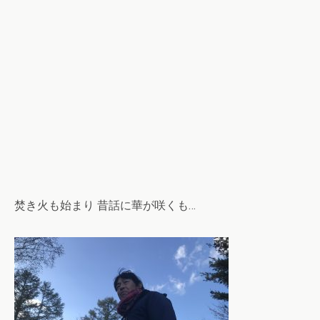
焚き火も始まり 昔話に華が咲くも…