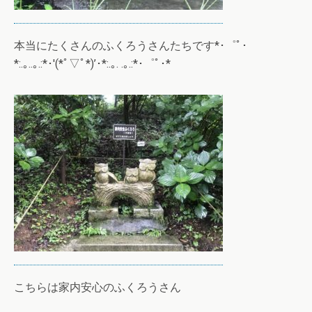
本当にたくさんのふくろうさんたちです*･゜ﾟ･
*:.｡..｡.:*･'(*ﾟ▽ﾟ*)’･*:.｡. .｡.:*･゜ﾟ･*
こちらは家内安心のふくろうさん