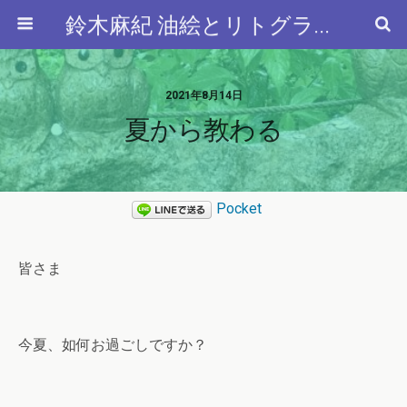
鈴木麻紀 油絵とリトグラフと…
2021年8月14日
夏から教わる
Pocket
皆さま
今夏、如何お過ごしですか？